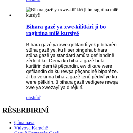
Bihara gazê ya xwe-kilîtkirî ji bo
ragirtina milê kursiyê
Bihara gazê ya xwe-qefilandî yek ji biharên
stûna gazê ye, ku li ser bingeha bihara
stûna gazê ya standard amûra qefilandinê
zêde dike. Dema ku bihara gazê heta
kurttirîn dem tê pêçandin, ew dikare were
qefilandin da ku rewşa pêçandinê biparêze.
Ji bo vekirina bihara gazê tenê pêdivî ye ku
were pêlkirin, û bihara gazê vedigere rewşa
xwe ya xwezayî ya dirêjkirî.
pirs
hûrî
RÊSERBIRINÎ
Çûna nava
Vîdyoya Kargehê