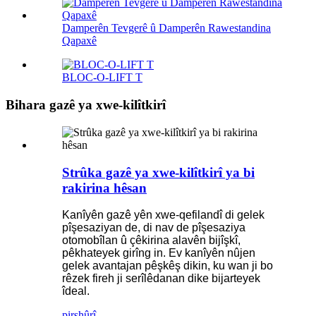
Damperên Tevgerê û Damperên Rawestandina
Qapaxê
BLOC-O-LIFT T
Bihara gazê ya xwe-kilîtkirî
Strûka gazê ya xwe-kilîtkirî ya bi
rakirina hêsan
Kanîyên gazê yên xwe-qefilandî di gelek
pîşesaziyan de, di nav de pîşesaziya
otomobîlan û çêkirina alavên bijîşkî,
pêkhateyek girîng in. Ev kanîyên nûjen
gelek avantajan pêşkêş dikin, ku wan ji bo
rêzek fireh ji serîlêdanan dike bijarteyek
îdeal.
pirs
hûrî