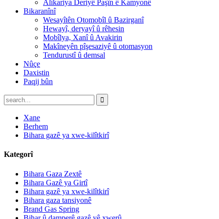
Alîkariya Deriyê Paşîn ê Kamyonê
Bikaranînî
Wesayîtên Otomobîl û Bazirganî
Hewayî, deryayî û rêhesin
Mobîlya, Xanî û Avakirin
Makîneyên pîşesaziyê û otomasyon
Tendurustî û demsal
Nûçe
Daxistin
Paqij bûn
Xane
Berhem
Bihara gazê ya xwe-kilîtkirî
Kategorî
Bihara Gaza Zextê
Bihara Gazê ya Girtî
Bihara gazê ya xwe-kilîtkirî
Bihara gaza tansiyonê
Brand Gas Spring
Bihar û damperê gazê yê xwerû