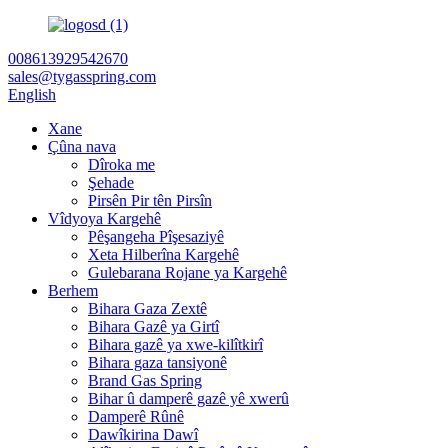
008613929542670
sales@tygasspring.com
English
Xane
Çûna nava
Dîroka me
Şehade
Pirsên Pir tên Pirsîn
Vîdyoya Kargehê
Pêşangeha Pîşesaziyê
Xeta Hilberîna Kargehê
Gulebarana Rojane ya Kargehê
Berhem
Bihara Gaza Zextê
Bihara Gazê ya Girtî
Bihara gazê ya xwe-kilîtkirî
Bihara gaza tansiyonê
Brand Gas Spring
Bihar û damperê gazê yê xwerû
Damperê Rûnê
Dawîkirina Dawî