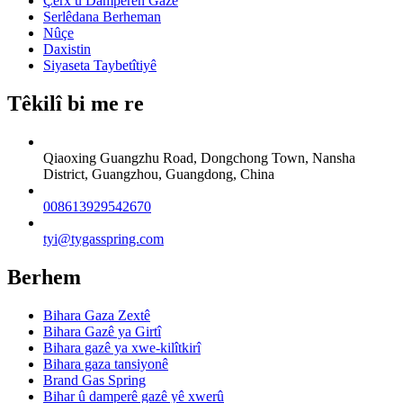
Çerx û Damperên Gazê
Serlêdana Berheman
Nûçe
Daxistin
Siyaseta Taybetîtiyê
Têkilî bi me re
Qiaoxing Guangzhu Road, Dongchong Town, Nansha
District, Guangzhou, Guangdong, China
008613929542670
tyi@tygasspring.com
Berhem
Bihara Gaza Zextê
Bihara Gazê ya Girtî
Bihara gazê ya xwe-kilîtkirî
Bihara gaza tansiyonê
Brand Gas Spring
Bihar û damperê gazê yê xwerû