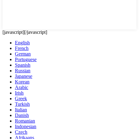
[javascript]
[/javascript]
English
French
German
Portuguese
Spanish
Russian
Japanese
Korean
Arabic
Irish
Greek
Turkish
Italian
Danish
Romanian
Indonesian
Czech
Afrikaans