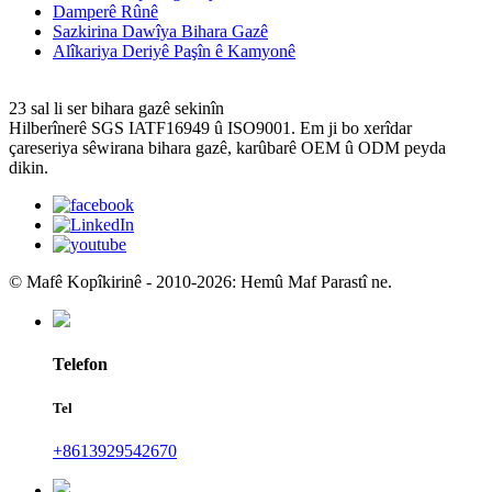
Damperê Rûnê
Sazkirina Dawîya Bihara Gazê
Alîkariya Deriyê Paşîn ê Kamyonê
23 sal li ser bihara gazê sekinîn
Hilberînerê SGS IATF16949 û ISO9001. Em ji bo xerîdar
çareseriya sêwirana bihara gazê, karûbarê OEM û ODM peyda
dikin.
© Mafê Kopîkirinê - 2010-2026: Hemû Maf Parastî ne.
Telefon
Tel
+8613929542670