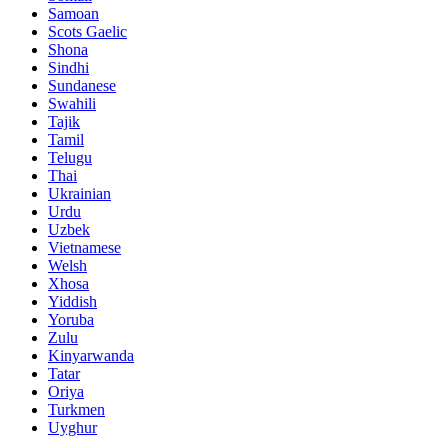
Samoan
Scots Gaelic
Shona
Sindhi
Sundanese
Swahili
Tajik
Tamil
Telugu
Thai
Ukrainian
Urdu
Uzbek
Vietnamese
Welsh
Xhosa
Yiddish
Yoruba
Zulu
Kinyarwanda
Tatar
Oriya
Turkmen
Uyghur