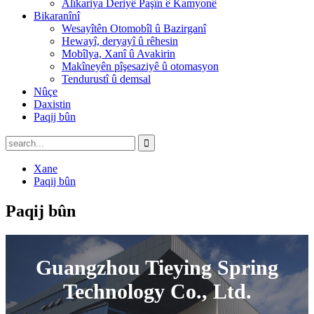
Alîkariya Deriyê Paşîn ê Kamyonê
Bikaranînî
Wesayîtên Otomobîl û Bazirganî
Hewayî, deryayî û rêhesin
Mobîlya, Xanî û Avakirin
Makîneyên pîşesaziyê û otomasyon
Tendurustî û demsal
Nûçe
Daxistin
Paqij bûn
Xane
Paqij bûn
Paqij bûn
Guangzhou Tieying Spring
Technology Co., Ltd.