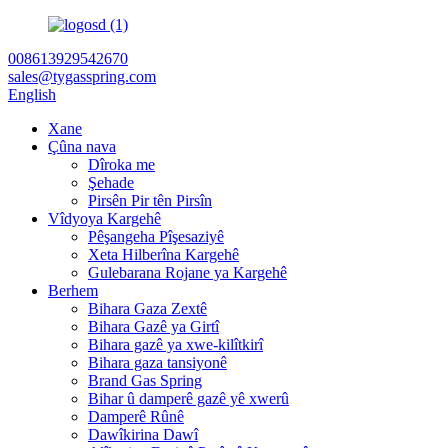
008613929542670
sales@tygasspring.com
English
Xane
Çûna nava
Dîroka me
Şehade
Pirsên Pir tên Pirsîn
Vîdyoya Kargehê
Pêşangeha Pîşesaziyê
Xeta Hilberîna Kargehê
Gulebarana Rojane ya Kargehê
Berhem
Bihara Gaza Zextê
Bihara Gazê ya Girtî
Bihara gazê ya xwe-kilîtkirî
Bihara gaza tansiyonê
Brand Gas Spring
Bihar û damperê gazê yê xwerû
Damperê Rûnê
Dawîkirina Dawî