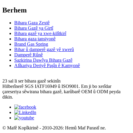
Berhem
Bihara Gaza Zextê
Bihara Gazê ya Girtî
Bihara gazê ya xwe-kilîtkirî
Bihara gaza tansiyonê
Brand Gas Spring
Bihar û damperê gazê yê xwerû
Damperê Rûnê
Sazkirina Dawîya Bihara Gazê
Alîkariya Deriyê Paşîn ê Kamyonê
23 sal li ser bihara gazê sekinîn
Hilberînerê SGS IATF16949 û ISO9001. Em ji bo xerîdar
çareseriya sêwirana bihara gazê, karûbarê OEM û ODM peyda
dikin.
© Mafê Kopîkirinê - 2010-2026: Hemû Maf Parastî ne.