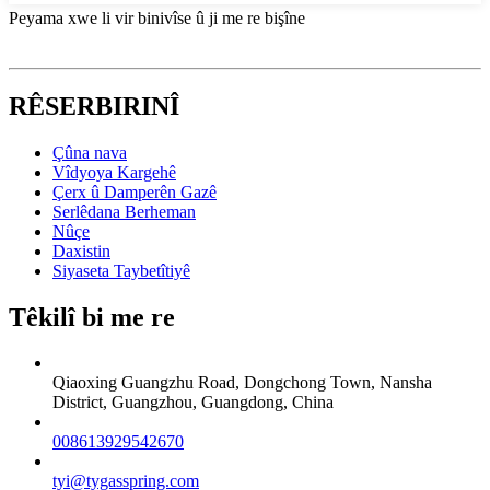
Peyama xwe li vir binivîse û ji me re bişîne
RÊSERBIRINÎ
Çûna nava
Vîdyoya Kargehê
Çerx û Damperên Gazê
Serlêdana Berheman
Nûçe
Daxistin
Siyaseta Taybetîtiyê
Têkilî bi me re
Qiaoxing Guangzhu Road, Dongchong Town, Nansha
District, Guangzhou, Guangdong, China
008613929542670
tyi@tygasspring.com