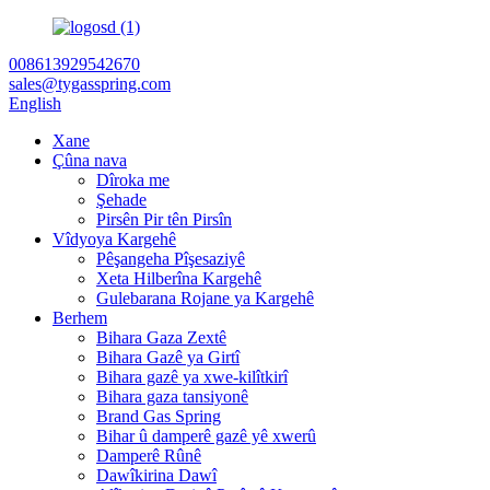
008613929542670
sales@tygasspring.com
English
Xane
Çûna nava
Dîroka me
Şehade
Pirsên Pir tên Pirsîn
Vîdyoya Kargehê
Pêşangeha Pîşesaziyê
Xeta Hilberîna Kargehê
Gulebarana Rojane ya Kargehê
Berhem
Bihara Gaza Zextê
Bihara Gazê ya Girtî
Bihara gazê ya xwe-kilîtkirî
Bihara gaza tansiyonê
Brand Gas Spring
Bihar û damperê gazê yê xwerû
Damperê Rûnê
Dawîkirina Dawî