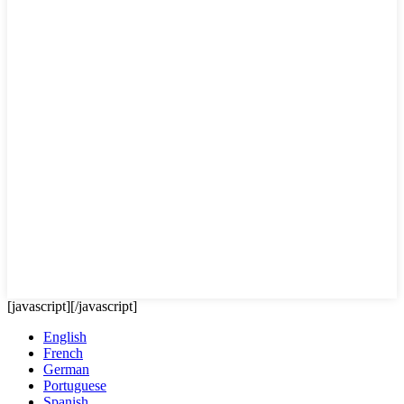
[javascript]
[/javascript]
English
French
German
Portuguese
Spanish