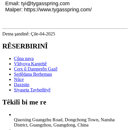
Email: tyi@tygasspring.com
Malper: https://www.tygasspring.com/
Dema şandinê: Çile-04-2025
RÊSERBIRINÎ
Çûna nava
Vîdyoya Kargehê
Çerx û Damperên Gazê
Serlêdana Berheman
Nûçe
Daxistin
Siyaseta Taybetîtiyê
Têkilî bi me re
Qiaoxing Guangzhu Road, Dongchong Town, Nansha
District, Guangzhou, Guangdong, China