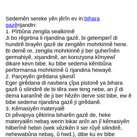
Sedemên sereke yên jêrîn ev in:
bihara
gazê
rijandin:
1. Pîrbûna zengila sealkirinê
Ji bo rêgirtina li rijandina gazê, bi gelemperî di
hundirê brayên gazê de zengilên mohrkirinê hene.
Bi demê re, zengila mohrkirinê ji ber guherînên
germahiyê, xişandinê, an korozyona kîmyewî
dikare kevn bibe, ku bibe sedema kêmbûna
performansa mohrkirinê û rijandina hewayê.
2. Parçeyên girêdana şikestî
Eger girêdana di navbera çîpa pistonê ya bihara
gazê û silindirê de bi têra xwe teng nebe, an jî di
dema karanînê de ji ber hêzên derve sist bibe, ew ê
bibe sedema rijandina gazê ji girêdanê.
3. Kêmasiyên materyalê
Di pêvajoya çêkirina biharên gazê de, heke
materyalên nebaş werin bikar anîn an jî kêmasiyên
hilberînê hebin (wek xêzikên li ser rûyê silindirê,
nehewabûna nebaş, û hwd.), dibe ku ev bibe