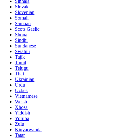
Sinhala
Slovak
Slovenian
Somali
Samoan
Scots Gaelic
Shona
Sindhi
Sundanese
Swahili
Tajik
Tamil
Telugu
Thai
Ukrainian
Urdu
Uzbek
Vietnamese
Welsh
Xhosa
Yiddish
Yoruba
Zulu
Kinyarwanda
Tatar