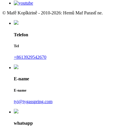
© Mafê Kopîkirinê - 2010-2026: Hemû Maf Parastî ne.
Telefon
Tel
+8613929542670
E-name
E-name
tyi@tygasspring.com
whatsapp