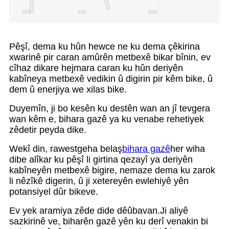
Pêşî, dema ku hûn hewce ne ku dema çêkirina
xwarinê pir caran amûrên metbexê bikar bînin, ev
cîhaz dikare hejmara caran ku hûn deriyên
kabîneya metbexê vedikin û digirin pir kêm bike, û
dem û enerjiya we xilas bike.
Duyemîn, ji bo kesên ku destên wan an jî tevgera
wan kêm e, bihara gazê ya ku venabe rehetiyek
zêdetir peyda dike.
Wekî din, rawestgeha belaş
bihara gazê
her wiha
dibe alîkar ku pêşî li girtina qezayî ya deriyên
kabîneyên metbexê bigire, nemaze dema ku zarok
li nêzîkê digerin, û ji xetereyên ewlehiyê yên
potansiyel dûr bikeve.
Ev yek aramiya zêde dide dêûbavan.
Ji aliyê
sazkirinê ve, biharên gazê yên ku derî venakin bi