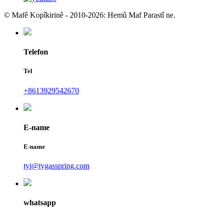
© Mafê Kopîkirinê - 2010-2026: Hemû Maf Parastî ne.
Telefon
Tel
+8613929542670
E-name
E-name
tyi@tygasspring.com
whatsapp