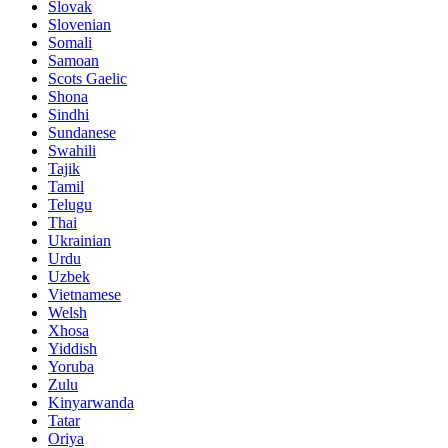
Slovak
Slovenian
Somali
Samoan
Scots Gaelic
Shona
Sindhi
Sundanese
Swahili
Tajik
Tamil
Telugu
Thai
Ukrainian
Urdu
Uzbek
Vietnamese
Welsh
Xhosa
Yiddish
Yoruba
Zulu
Kinyarwanda
Tatar
Oriya