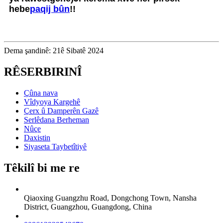
hebe
paqij bûn
!!
Dema şandinê: 21ê Sibatê 2024
RÊSERBIRINÎ
Çûna nava
Vîdyoya Kargehê
Çerx û Damperên Gazê
Serlêdana Berheman
Nûçe
Daxistin
Siyaseta Taybetîtiyê
Têkilî bi me re
Qiaoxing Guangzhu Road, Dongchong Town, Nansha
District, Guangzhou, Guangdong, China