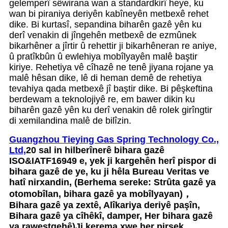
gelemperî sêwirana wan a standardkirî heye, ku
wan bi piraniya deriyên kabîneyên metbexê rehet
dike. Bi kurtasî, sepandina biharên gazê yên ku
derî venakin di jîngehên metbexê de ezmûnek
bikarhêner a jîrtir û rehettir ji bikarhêneran re aniye,
û pratîkbûn û ewlehiya mobîlyayên malê baştir
kiriye. Rehetiya vê cîhazê ne tenê jiyana rojane ya
malê hêsan dike, lê di heman demê de rehetiya
tevahiya qada metbexê jî baştir dike. Bi pêşkeftina
berdewam a teknolojiyê re, em bawer dikin ku
biharên gazê yên ku derî venakin dê rolek girîngtir
di xemilandina malê de bilîzin.
Guangzhou Tieying Gas Spring Technology Co.,
Ltd,
20 sal in hilberînerê bihara gazê
ISO&IATF16949 e, yek ji kargehên herî pispor di
bihara gazê de ye, ku ji hêla Bureau Veritas ve
hatî nirxandin, (Berhema sereke: Strûta gazê ya
otomobîlan, bihara gazê ya mobîlyayan)
，
Bihara gazê ya zextê, ​​Alîkariya deriyê paşîn,
Bihara gazê ya cîhêkî, damper, Her bihara gazê
ya rawestgehê)
Ji kerema xwe her pirsek