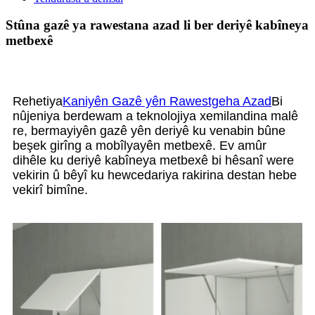
Stûna gazê ya rawestana azad li ber deriyê kabîneya
metbexê
Rehetiya
Kaniyên Gazê yên Rawestgeha Azad
Bi
nûjeniya berdewam a teknolojiya xemilandina malê
re, bermayiyên gazê yên deriyê ku venabin bûne
beşek girîng a mobîlyayên metbexê. Ev amûr
dihêle ku deriyê kabîneya metbexê bi hêsanî were
vekirin û bêyî ku hewcedariya rakirina destan hebe
vekirî bimîne.