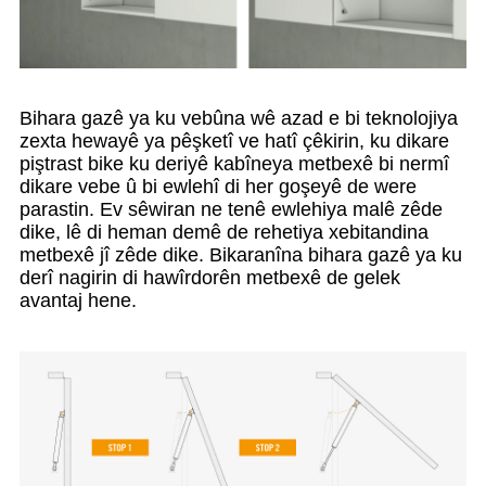
Bihara gazê ya ku vebûna wê azad e bi teknolojiya
zexta hewayê ya pêşketî ve hatî çêkirin, ku dikare
piştrast bike ku deriyê kabîneya metbexê bi nermî
dikare vebe û bi ewlehî di her goşeyê de were
parastin. Ev sêwiran ne tenê ewlehiya malê zêde
dike, lê di heman demê de rehetiya xebitandina
metbexê jî zêde dike. Bikaranîna bihara gazê ya ku
derî nagirin di hawîrdorên metbexê de gelek
avantaj hene.