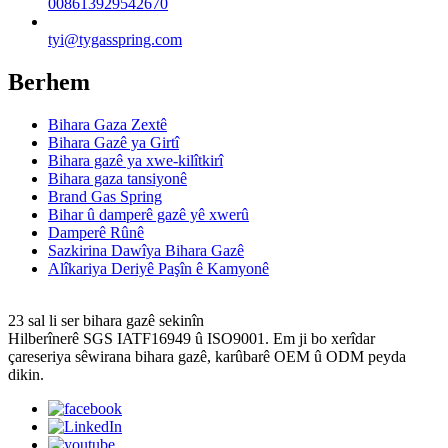
008613929542670
tyi@tygasspring.com
Berhem
Bihara Gaza Zextê
Bihara Gazê ya Girtî
Bihara gazê ya xwe-kilîtkirî
Bihara gaza tansiyonê
Brand Gas Spring
Bihar û damperê gazê yê xwerû
Damperê Rûnê
Sazkirina Dawîya Bihara Gazê
Alîkariya Deriyê Paşîn ê Kamyonê
23 sal li ser bihara gazê sekinîn
Hilberînerê SGS IATF16949 û ISO9001. Em ji bo xerîdar
çareseriya sêwirana bihara gazê, karûbarê OEM û ODM peyda
dikin.