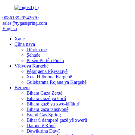
008613929542670
sales@tygasspring.com
English
Xane
Çûna nava
Dîroka me
Şehade
Pirsên Pir tên Pirsîn
Vîdyoya Kargehê
Pêşangeha Pîşesaziyê
Xeta Hilberîna Kargehê
Gulebarana Rojane ya Kargehê
Berhem
Bihara Gaza Zextê
Bihara Gazê ya Girtî
Bihara gazê ya xwe-kilîtkirî
Bihara gaza tansiyonê
Brand Gas Spring
Bihar û damperê gazê yê xwerû
Damperê Rûnê
Dawîkirina Dawî