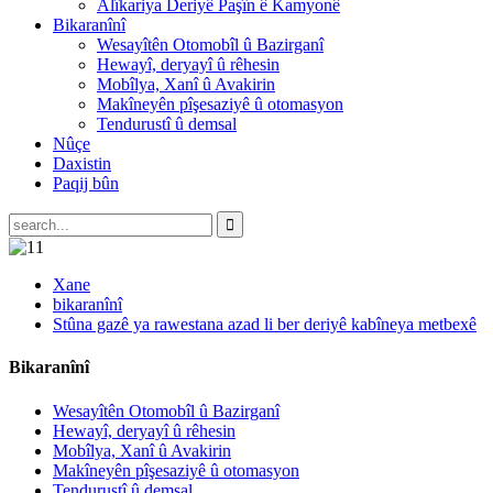
Alîkariya Deriyê Paşîn ê Kamyonê
Bikaranînî
Wesayîtên Otomobîl û Bazirganî
Hewayî, deryayî û rêhesin
Mobîlya, Xanî û Avakirin
Makîneyên pîşesaziyê û otomasyon
Tendurustî û demsal
Nûçe
Daxistin
Paqij bûn
Xane
bikaranînî
Stûna gazê ya rawestana azad li ber deriyê kabîneya metbexê
Bikaranînî
Wesayîtên Otomobîl û Bazirganî
Hewayî, deryayî û rêhesin
Mobîlya, Xanî û Avakirin
Makîneyên pîşesaziyê û otomasyon
Tendurustî û demsal